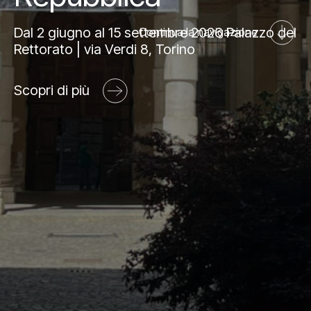
Mediahub
Educational
Art Bonus
Dal 2 giugno al 15 settembre 2026 Palazzo del
Continua la navigazione
Blog
Rettorato | via Verdi 8, Torino
Esposizioni
Partnership e sponsorship
Multimedia
Orari e contatti
Scopri di più
Open tools
Newsletter