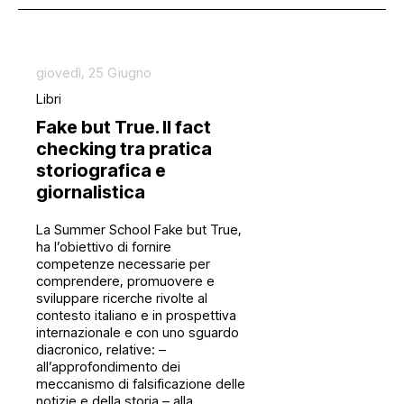
Mostre
News
giovedì, 25 Giugno
Progetti
Libri
Workshop
Fake but True. Il fact
checking tra pratica
storiografica e
giornalistica
­­­­La Summer School Fake but True,
ha l’obiettivo di fornire
competenze necessarie per
comprendere, promuovere e
sviluppare ricerche rivolte al
contesto italiano e in prospettiva
internazionale e con uno sguardo
diacronico, relative: –
all’approfondimento dei
meccanismo di falsificazione delle
notizie e della storia – alla