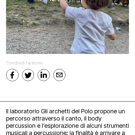
Mediahub
Educational
Art Bonus
Blog
Esposizioni
Partnership e sponsorship
Multimedia
Orari e contatti
Open tools
Condividi l'articolo
Il laboratorio Gli archetti del P
olo propone un
percorso attraverso il canto, il body
Newsletter
percussion e l’esplorazione di alcuni strumenti
musicali a percussione: la finalità è arrivare a