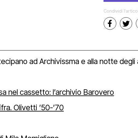
ici
aff
zzo San Daniele
tti
Condividi l'artico
a
ta uno spazio
vio e biblioteca
eni il Polo
hub
ational
Bonus
tecipano ad Archivissma e alla notte degli a
izioni
nership e spons
imedia
a nel cassetto: l’archivio Barovero
ra. Olivetti ’50-’70
 tools