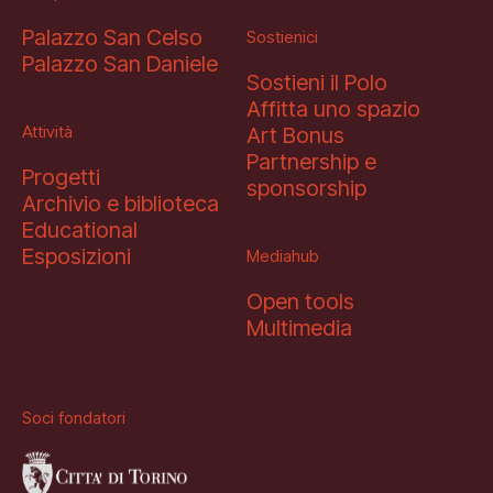
Mediahub
Palazzo San Celso
Educational
Art Bonus
Sostienici
Palazzo San Daniele
Sostieni il Polo
Blog
Esposizioni
Partnership e sponsorship
Multimedia
Affitta uno spazio
Attività
Art Bonus
Orari e contatti
Open tools
Partnership e
Progetti
sponsorship
Archivio e biblioteca
Educational
Esposizioni
Mediahub
Open tools
Multimedia
Soci fondatori