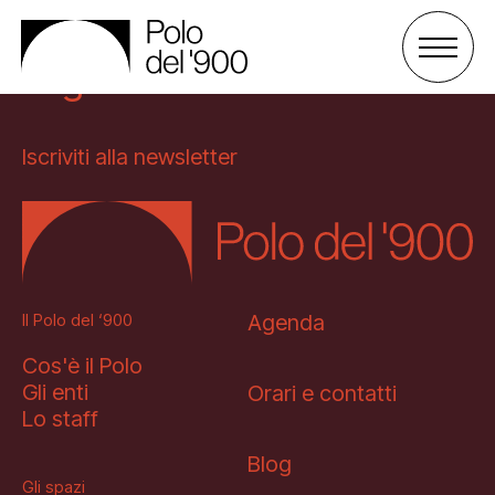
Informati sulle attività e
sugli eventi al Polo!
Iscriviti alla newsletter
Il Polo del ‘900
Gli spazi
Cos’è il Polo
Il Polo del ‘900
Agenda
Attività
Gli enti
Palazzo San Celso
Cos'è il Polo
Gli enti
Orari e contatti
Sostienici
Lo staff
Palazzo San Daniele
Progetti
Lo staff
Agenda
Blog
Affitta uno spazio
Archivio e biblioteca
Sostieni il Polo
Gli spazi