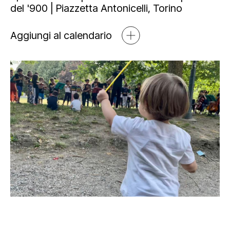
Mediahub
del '900 | Piazzetta Antonicelli, Torino
Educational
Art Bonus
Blog
Aggiungi al calendario
Esposizioni
Partnership e sponsorship
Multimedia
Orari e contatti
Open tools
Newsletter