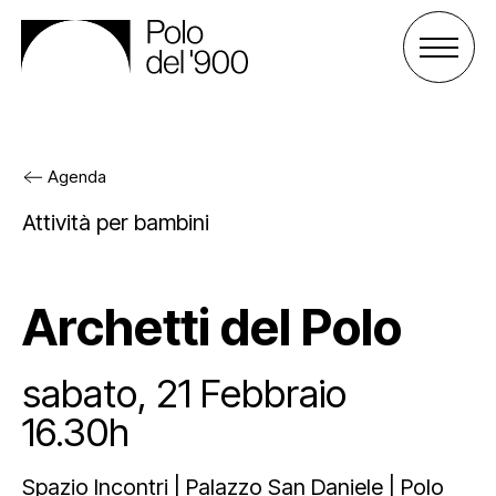
Agenda
Il Polo del ‘900
Attività per bambini
Gli spazi
Cos’è il Polo
Archetti del Polo
Attività
Gli enti
Palazzo San Celso
sabato, 21 Febbraio
Sostienici
Lo staff
Palazzo San Daniele
Progetti
16.30h
Agenda
Affitta uno spazio
Archivio e biblioteca
Sostieni il Polo
Spazio Incontri | Palazzo San Daniele | Polo