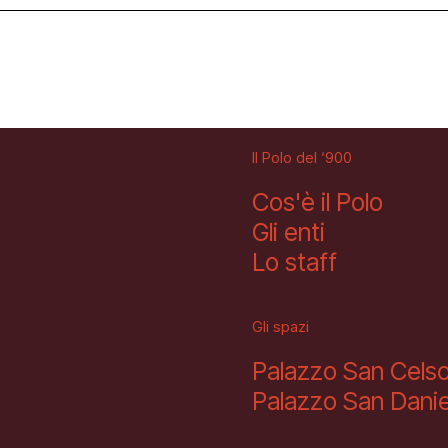
Facebook
Instagram
Youtube
Il Polo del ‘900
Cos'è il Polo
Gli enti
Lo staff
Gli spazi
Palazzo San Cels
Palazzo San Danie