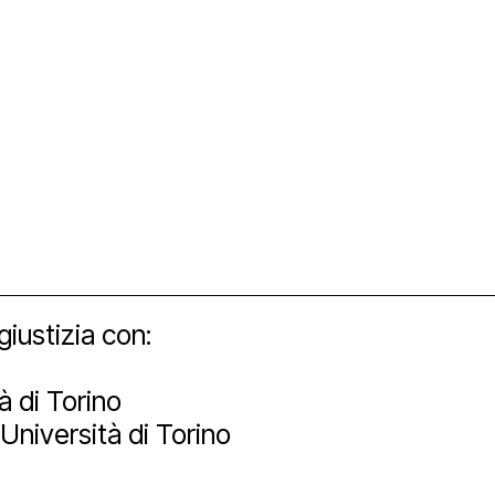
orship
giustizia con:
tà di Torino
’Università di Torino