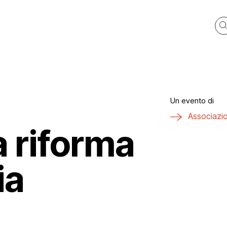
 del ‘900
Un evento di
Associazion
a riforma
zi
 il Polo
ia
ti
zzo San Celso