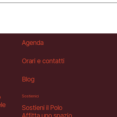
Newsletter
Agenda
Orari e contatti
Blog
o
Sostienici
le
Sostieni il Polo
Affitta uno spazio