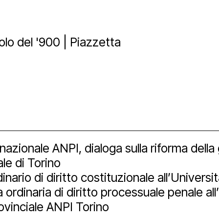
ici
aff
zzo San Daniele
tti
olo del '900 | Piazzetta
a
ta uno spazio
vio e biblioteca
eni il Polo
hub
ational
Bonus
izioni
nership e spons
imedia
nazionale ANPI, dialoga sulla riforma della 
ale di Torino
inario di diritto costituzionale all’Universi
 tools
 ordinaria di diritto processuale penale all
ovinciale ANPI Torino