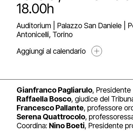
Sostien
18.00h
Lo st
Pala
Proge
Auditorium | Palazzo San Daniele | P
Agend
Affit
Archi
Sosti
Antonicelli, Torino
Aggiungi al calendario
Media
Educ
Art 
Blog
Espos
Part
Mult
Gianfranco Pagliarulo
, Presidente 
Raffaella Bosco
, giudice del Tribun
Francesco Pallante
, professore ord
Open
Serena Quattrocolo
, professoressa
Coordina:
Nino Boeti
, Presidente pr