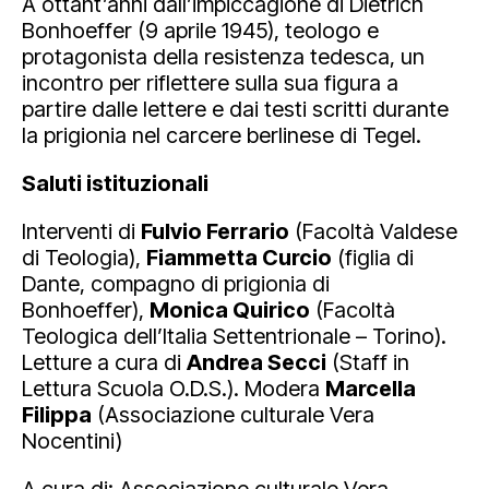
A ottant’anni dall’impiccagione di Dietrich
Bonhoeffer (9 aprile 1945), teologo e
protagonista della resistenza tedesca, un
incontro per riflettere sulla sua figura a
partire dalle lettere e dai testi scritti durante
la prigionia nel carcere berlinese di Tegel.
Saluti istituzionali
Interventi di
Fulvio Ferrario
(Facoltà Valdese
di Teologia),
Fiammetta Curcio
(figlia di
Dante, compagno di prigionia di
Bonhoeffer),
Monica Quirico
(Facoltà
Teologica dell’Italia Settentrionale – Torino).
Letture a cura di
Andrea Secci
(Staff in
Lettura Scuola O.D.S.). Modera
Marcella
Filippa
(Associazione culturale Vera
Nocentini)
A cura di: Associazione culturale Vera