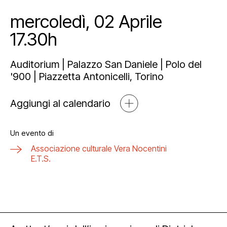
Mediahub
Educational
Art Bonus
mercoledì, 02 Aprile
Blog
17.30h
Esposizioni
Partnership e sponsorship
Multimedia
Auditorium | Palazzo San Daniele | Polo del
Open tools
'900 | Piazzetta Antonicelli, Torino
Aggiungi al calendario
Un evento di
Associazione culturale Vera Nocentini
E.T.S.
Newsletter