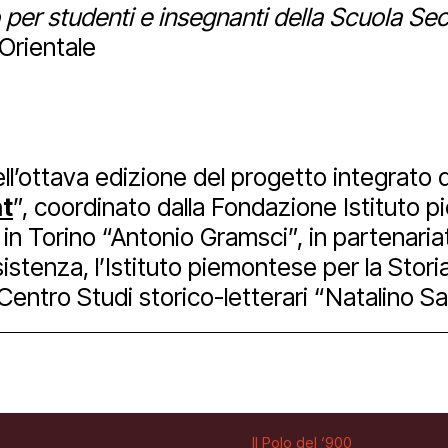
io per studenti e insegnanti della Scuola Se
Orientale
dell’ottava edizione del progetto integrato d
t
”, coordinato dalla Fondazione Istituto 
n Torino “Antonio Gramsci”, in partenariato 
stenza, l’Istituto piemontese per la Storia
Centro Studi storico-letterari “Natalino S
Il Polo del ‘900