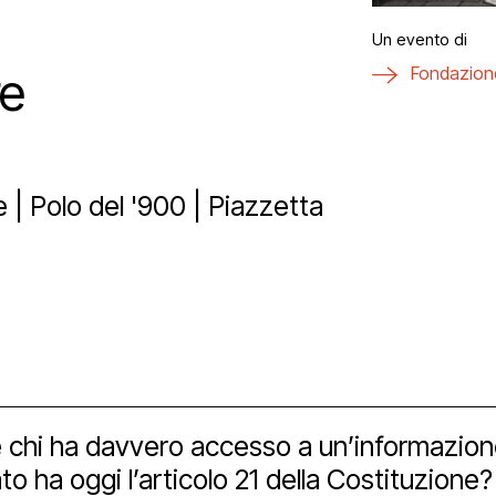
ici
aff
zzo San Daniele
tti
Un evento di
Fondazione
re
a
ta uno spazio
vio e biblioteca
eni il Polo
hub
 | Polo del '900 | Piazzetta
ational
Bonus
izioni
nership e spons
imedia
 tools
 chi ha davvero accesso a un’informazione
ato ha oggi l’articolo 21 della Costituzion