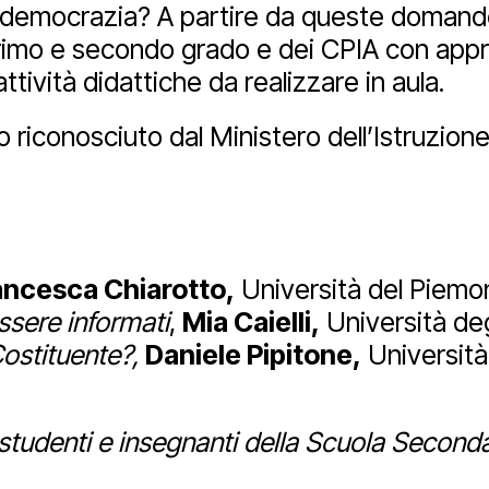
lla democrazia? A partire da queste doman
rimo e secondo grado e dei CPIA con appro
ube
ttività didattiche da realizzare in aula.
o riconosciuto dal Ministero dell’Istruzion
ancesca Chiarotto,
Università del Piemo
essere informati
,
Mia Caielli,
Università deg
Costituente?,
Daniele Pipitone,
Università 
studenti e insegnanti della Scuola Secondar