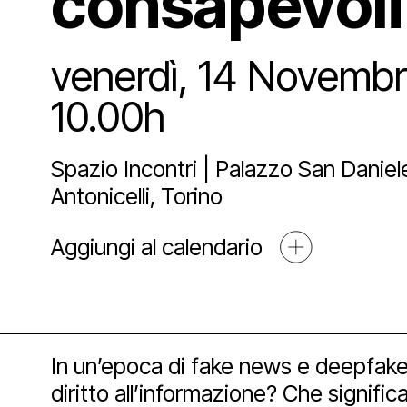
consapevoli
Sostien
Lo st
Pala
Proge
venerdì, 14 Novemb
Agend
Affit
Archi
Sosti
10.00h
Media
Spazio Incontri | Palazzo San Daniele
Educ
Art 
Antonicelli, Torino
Blog
Aggiungi al calendario
Espos
Part
Mult
Open
In un’epoca di fake news e deepfake
diritto all’informazione? Che signific