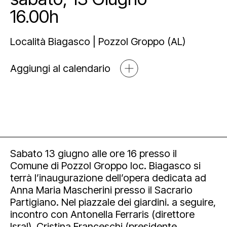
Mediahub
16.00h
Educational
Art Bonus
Blog
Esposizioni
Partnership e sponsorship
Multimedia
Località Biagasco | Pozzol Groppo (AL)
Orari e contatti
Aggiungi al calendario
Open tools
Sabato 13 giugno alle ore 16 presso il
Comune di Pozzol Groppo loc. Biagasco si
terrà l’inaugurazione dell’opera dedicata ad
Anna Maria Mascherini presso il Sacrario
Newsletter
Partigiano. Nel piazzale dei giardini. a seguire,
incontro con Antonella Ferraris (direttore
Isral), Cristina Franceschi (presidente