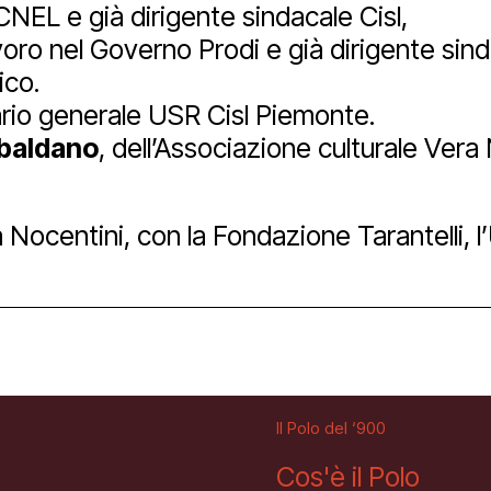
CNEL e già dirigente sindacale Cisl,
avoro nel Governo Prodi e già dirigente sind
Facebook
Instagram
Youtube
ico.
ario generale USR Cisl Piemonte.
baldano
, dell’Associazione culturale Vera
a Nocentini, con la Fondazione Tarantelli,
Il Polo del ‘900
Cos'è il Polo