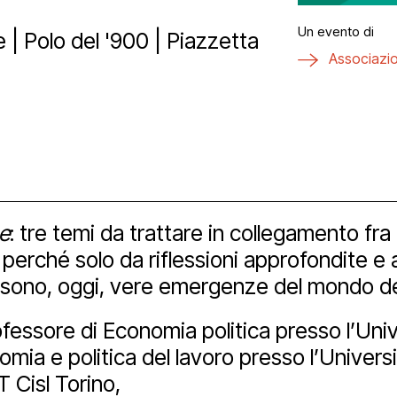
ici
aff
zzo San Daniele
tti
Un evento di
 | Polo del '900 | Piazzetta
Associazio
a
ta uno spazio
vio e biblioteca
eni il Polo
hub
ational
Bonus
e
: tre temi da trattare in collegamento fra 
izioni
nership e spons
imedia
perché solo da riflessioni approfondite e 
e sono, oggi, vere emergenze del mondo de
 tools
ofessore di Economia politica presso l’Univ
omia e politica del lavoro presso l’Univers
T Cisl Torino,