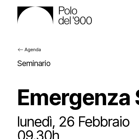
Agenda
Il Polo
Seminario
Gli spa
Emergenza S
Cos’è
Attività
Gli en
Pala
lunedì, 26 Febbraio
09.30h