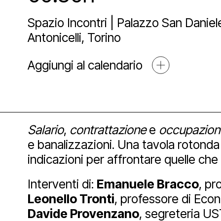
Sostien
Lo st
Pala
Proge
Spazio Incontri | Palazzo San Daniele
Antonicelli, Torino
Agend
Affit
Archi
Sosti
Aggiungi al calendario
Media
Educ
Art 
Salario
,
contrattazione
e
occupazion
Blog
Espos
Part
Mult
e banalizzazioni. Una tavola rotonda 
indicazioni per affrontare quelle ch
Open
Interventi di:
Emanuele Bracco
, pr
Leonello Tronti
, professore di Econ
Davide Provenzano
, segreteria US