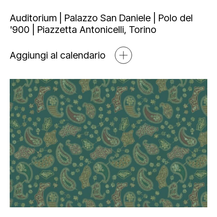
Mediahub
Educational
Art Bonus
Auditorium | Palazzo San Daniele | Polo del
'900 | Piazzetta Antonicelli, Torino
Blog
Esposizioni
Partnership e sponsorship
Multimedia
Aggiungi al calendario
Open tools
Newsletter