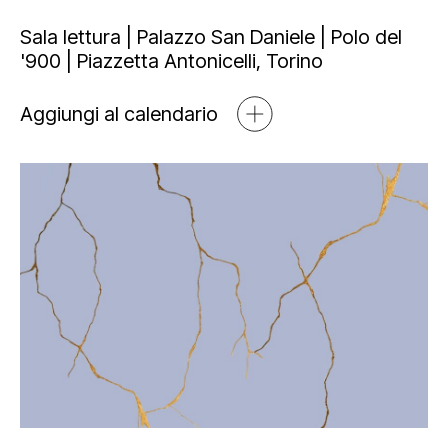
Mediahub
Educational
Art Bonus
Sala lettura | Palazzo San Daniele | Polo del
'900 | Piazzetta Antonicelli, Torino
Blog
Esposizioni
Partnership e sponsorship
Multimedia
Aggiungi al calendario
Open tools
Newsletter