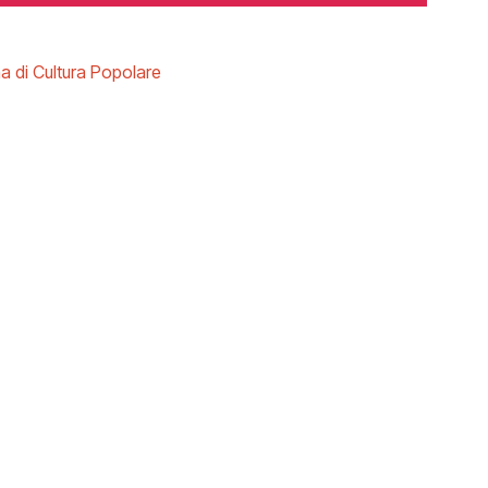
na di Cultura Popolare
orship