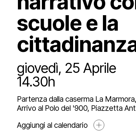
narrativo co
Sostien
Lo st
Pala
Proge
scuole e la
Agend
Affit
Archi
Sosti
cittadinanz
Media
Educ
Art 
giovedì, 25 Aprile
14.30h
Blog
Espos
Part
Mult
Partenza dalla caserma La Marmora, 
Arrivo al Polo del '900, Piazzetta Ant
Open
Aggiungi al calendario