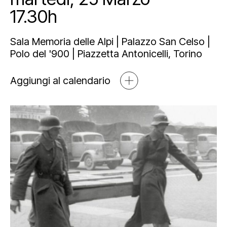
Mediahub
17.30h
Educational
Art Bonus
Blog
Esposizioni
Partnership e sponsorship
Multimedia
Sala Memoria delle Alpi | Palazzo San Celso |
Polo del '900 | Piazzetta Antonicelli, Torino
Orari e contatti
Open tools
Aggiungi al calendario
Newsletter