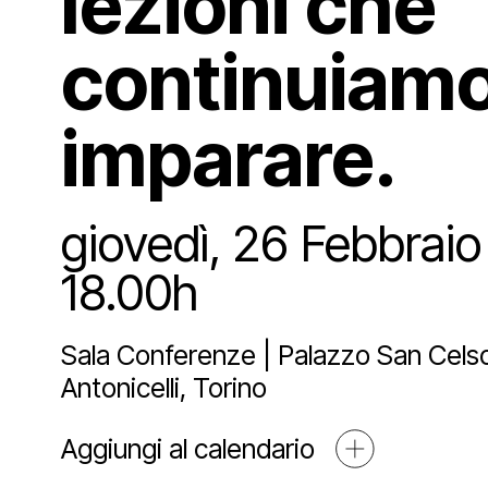
lezioni che
Sostien
Lo st
Pala
Proge
continuiamo
Agend
Affit
Archi
Sosti
imparare.
Media
Educ
Art 
giovedì, 26 Febbraio
18.00h
Blog
Espos
Part
Mult
Sala Conferenze | Palazzo San Celso 
Antonicelli, Torino
Open
Aggiungi al calendario