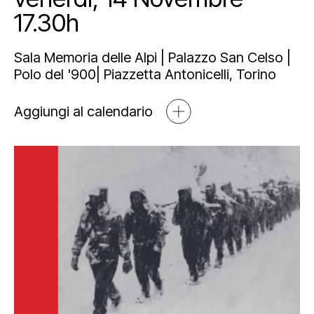
Mediahub
17.30h
Educational
Art Bonus
Blog
Esposizioni
Partnership e sponsorship
Multimedia
Sala Memoria delle Alpi | Palazzo San Celso |
Polo del '900| Piazzetta Antonicelli, Torino
Orari e contatti
Open tools
Aggiungi al calendario
Newsletter