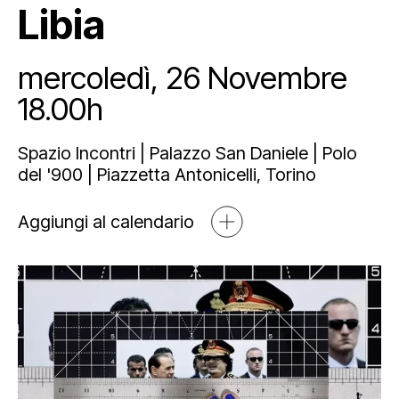
Libia
Mediahub
Educational
Art Bonus
Blog
mercoledì, 26 Novembre
Esposizioni
Partnership e sponsorship
Multimedia
18.00h
Orari e contatti
Open tools
Spazio Incontri | Palazzo San Daniele | Polo
del '900 | Piazzetta Antonicelli, Torino
Aggiungi al calendario
Newsletter