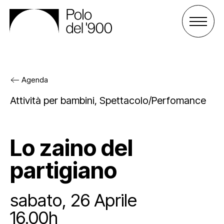
Agenda
Il Polo del ‘900
Attività per bambini
,
Spettacolo/Perfomance
Gli spazi
Cos’è il Polo
Lo zaino del
Attività
Gli enti
Palazzo San Celso
partigiano
Sostienici
Lo staff
Palazzo San Daniele
Progetti
sabato, 26 Aprile
Agenda
Affitta uno spazio
Archivio e biblioteca
Sostieni il Polo
16.00h