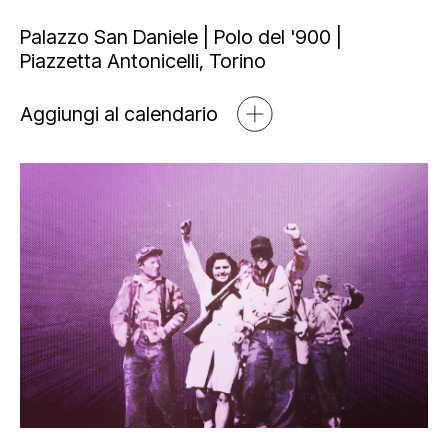
Mediahub
Educational
Art Bonus
Palazzo San Daniele | Polo del '900 |
Piazzetta Antonicelli, Torino
Blog
Esposizioni
Partnership e sponsorship
Multimedia
Aggiungi al calendario
Open tools
Newsletter