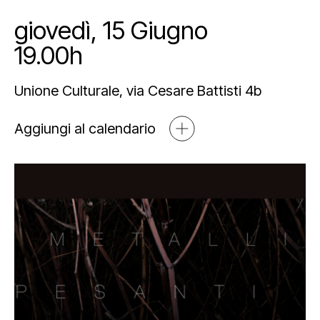
Mediahub
Educational
Art Bonus
giovedì, 15 Giugno
Blog
19.00h
Esposizioni
Partnership e sponsorship
Multimedia
Orari e contatti
Unione Culturale, via Cesare Battisti 4b
Open tools
Aggiungi al calendario
Newsletter