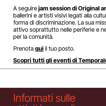
A seguire
jam session di
Original ar
ballerini e artisti visivi legati alla cu
Facebook
Instagram
Yout
forma di discriminazione.
La sua miss
attivo soprattutto nelle periferie e nei
per la comunità.
Prenota
qui
il tuo posto.
Scopri tutti gli eventi di Tempora
Informati sulle