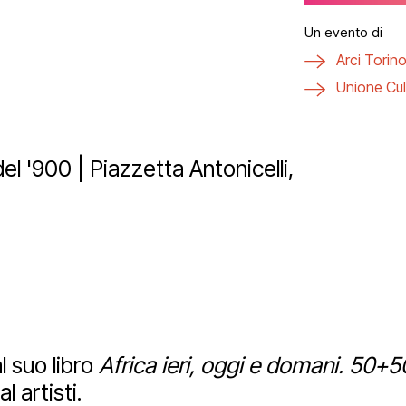
ici
aff
zzo San Daniele
tti
Un evento di
Arci Torin
a
Unione Cul
ta uno spazio
vio e biblioteca
eni il Polo
hub
el '900 | Piazzetta Antonicelli,
ational
Bonus
izioni
nership e spons
imedia
 tools
l suo libro
Africa ieri, oggi e domani. 50+5
l artisti.