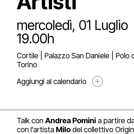
Artisti
Sostien
Lo st
Pala
Proge
mercoledì, 01 Luglio
Agend
Affit
Archi
Sosti
19.00h
Media
Cortile | Palazzo San Daniele | Polo d
Educ
Art 
Torino
Blog
Aggiungi al calendario
Espos
Part
Mult
Open
Talk con
Andrea Pomini
a partire da
con l’artista
Milo
del collettivo Origina