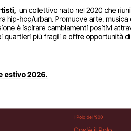
tisti,
un collettivo nato nel 2020 che riuni
ltura hip-hop/urban.
Promuove arte, musica e
ube
ione è ispirare cambiamenti positivi attra
 quartieri più fragili e o
ffre opportunità d
le estivo 2026.
Il Polo del ‘900
Cos'è il Polo