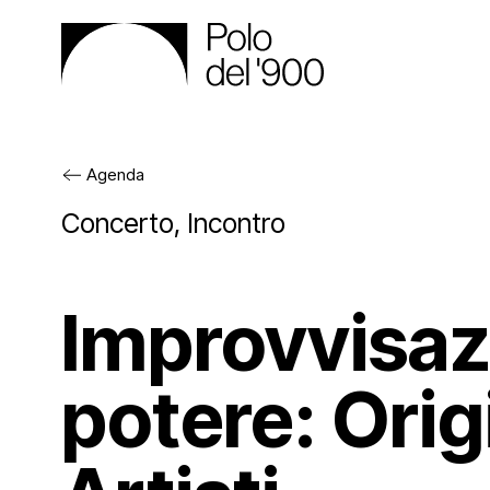
Agenda
Il Polo
Concerto
,
Incontro
Gli spa
Improvvisaz
Cos’è
potere: Orig
Attività
Gli en
Pala