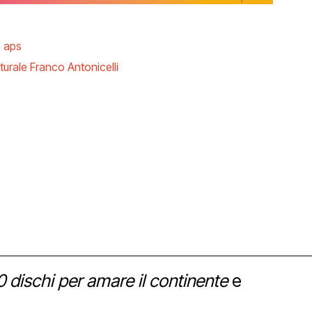
o aps
turale Franco Antonicelli
orship
0 dischi per amare il continente
e