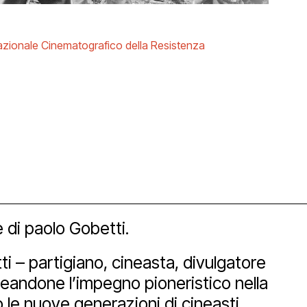
azionale Cinematografico della Resistenza
orship
 di paolo Gobetti.
ti – partigiano, cineasta, divulgatore
neandone l’impegno pioneristico nella
 le nuove generazioni di cineasti.