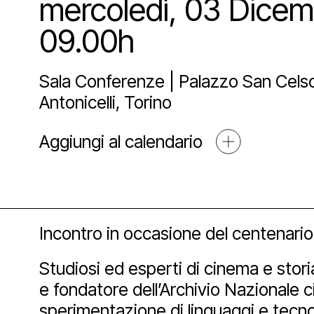
mercoledì, 03 Dice
Sostien
Lo st
Pala
Proge
09.00h
Agend
Affit
Archi
Sosti
Sala Conferenze | Palazzo San Celso 
Antonicelli, Torino
Media
Educ
Art 
Aggiungi al calendario
Blog
Espos
Part
Mult
Incontro in occasione del centenario 
Open
Studiosi ed esperti di cinema e stori
e fondatore dell’Archivio Nazionale 
sperimentazione di linguaggi e tecnol