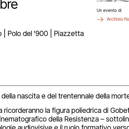
mbre
ici
aff
zzo San Daniele
tti
Un evento di
Archivio N
a
ta uno spazio
vio e biblioteca
eni il Polo
| Polo del '900 | Piazzetta
hub
ational
Bonus
izioni
nership e spons
imedia
della nascita e del trentennale della morte
 tools
a ricorderanno la figura poliedrica di Gobet
cinematografico della Resistenza – sottoli
ogie audiovisive e il ruolo formativo verso