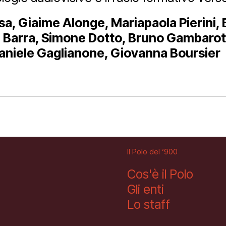
sa, Giaime Alonge, Mariapaola Pierini, El
ube
ca Barra, Simone Dotto, Bruno Gambaro
aniele Gaglianone, Giovanna Boursier
Il Polo del ‘900
Cos'è il Polo
Gli enti
Lo staff