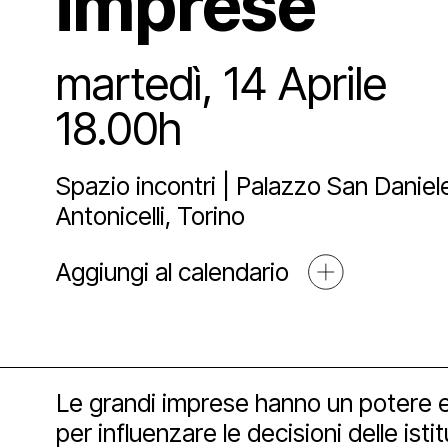
imprese
Sostien
Lo st
Pala
Proge
martedì, 14 Aprile
Agend
Affit
Archi
Sosti
18.00h
Media
Spazio incontri | Palazzo San Daniele
Educ
Art 
Antonicelli, Torino
Blog
Aggiungi al calendario
Espos
Part
Mult
Open
Le grandi imprese hanno un potere eco
per influenzare le decisioni delle isti