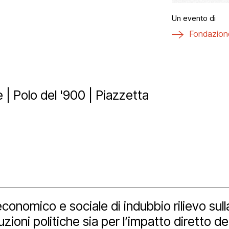
ici
aff
zzo San Daniele
tti
Un evento di
Fondazione
a
ta uno spazio
vio e biblioteca
eni il Polo
hub
 | Polo del '900 | Piazzetta
ational
Bonus
izioni
nership e spons
imedia
 tools
nomico e sociale di indubbio rilievo sulla 
tuzioni politiche sia per l’impatto diretto de