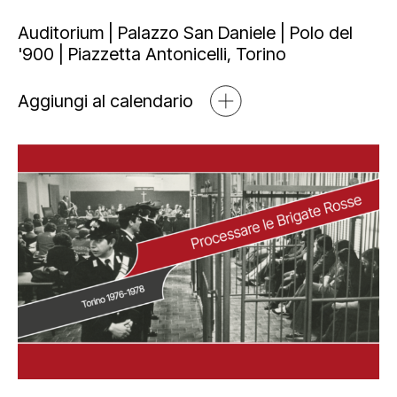
Mediahub
Educational
Art Bonus
Auditorium | Palazzo San Daniele | Polo del
'900 | Piazzetta Antonicelli, Torino
Blog
Esposizioni
Partnership e sponsorship
Multimedia
Aggiungi al calendario
Orari e contatti
Open tools
Newsletter