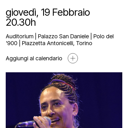
Mediahub
Educational
Art Bonus
giovedì, 19 Febbraio
Blog
20.30h
Esposizioni
Partnership e sponsorship
Multimedia
Orari e contatti
Auditorium | Palazzo San Daniele | Polo del
Open tools
'900 | Piazzetta Antonicelli, Torino
Aggiungi al calendario
Newsletter