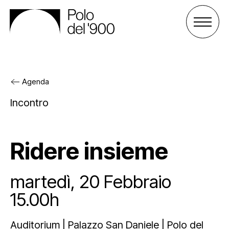
Agenda
Il Polo del ‘900
Incontro
Gli spazi
Cos’è il Polo
Ridere insieme
Attività
Gli enti
Palazzo San Celso
martedì, 20 Febbraio
Sostienici
Lo staff
Palazzo San Daniele
Progetti
15.00h
Agenda
Affitta uno spazio
Archivio e biblioteca
Sostieni il Polo
Auditorium | Palazzo San Daniele | Polo del