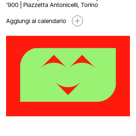
Mediahub
'900 | Piazzetta Antonicelli, Torino
Educational
Art Bonus
Blog
Aggiungi al calendario
Esposizioni
Partnership e sponsorship
Multimedia
Open tools
Newsletter