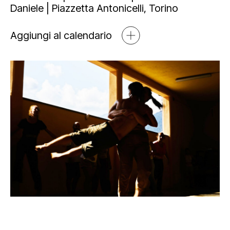
Mediahub
Daniele | Piazzetta Antonicelli, Torino
Educational
Art Bonus
Blog
Aggiungi al calendario
Esposizioni
Partnership e sponsorship
Multimedia
Orari e contatti
Open tools
Newsletter