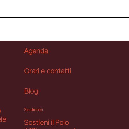
Newsletter
Agenda
Orari e contatti
Blog
o
Sostienici
le
Sostieni il Polo