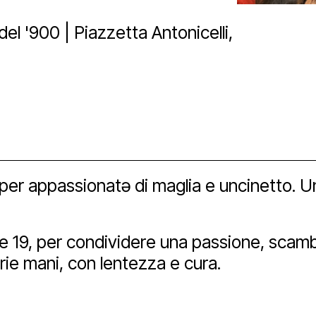
ici
aff
zzo San Daniele
tti
el '900 | Piazzetta Antonicelli,
a
ta uno spazio
vio e biblioteca
eni il Polo
hub
ational
Bonus
o per appassionatə di maglia e uncinetto. U
izioni
nership e spons
imedia
alle 19, per condividere una passione, scam
 tools
rie mani, con lentezza e cura.