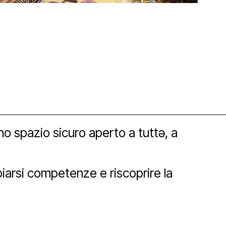
no spazio sicuro aperto a tuttə, a
orship
biarsi competenze e riscoprire la