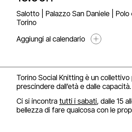
Sostien
Lo st
Pala
Proge
Salotto | Palazzo San Daniele | Polo d
Torino
Agend
Affit
Archi
Sosti
Aggiungi al calendario
Media
Educ
Art 
Torino Social Knitting è un collettiv
Blog
Espos
Part
Mult
prescindere dall’età e dalle capacità.
Ci si incontra
tutti i sabati
, dalle 15 
Open
bellezza di fare qualcosa con le prop