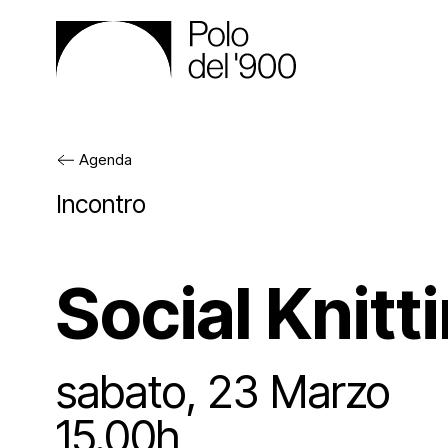
Agenda
Il Polo
Incontro
Gli spa
Social Knitt
Cos’è
Attività
Gli en
Pala
sabato, 23 Marzo
15.00h