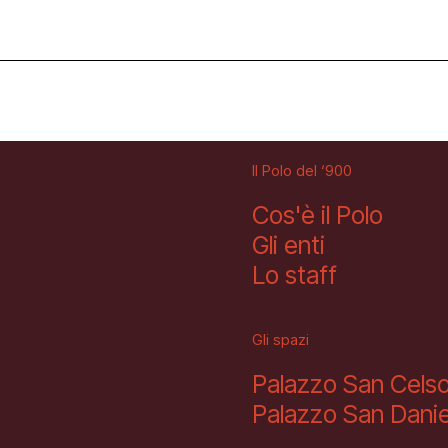
Facebook
Instagram
Youtube
Il Polo del ‘900
Cos'è il Polo
Gli enti
Lo staff
Gli spazi
Palazzo San Cels
Palazzo San Danie