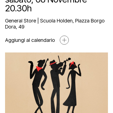
Mediahub
20.30h
Educational
Art Bonus
Blog
Esposizioni
Partnership e sponsorship
Multimedia
General Store | Scuola Holden, Piazza Borgo
Dora, 49
Orari e contatti
Open tools
Aggiungi al calendario
Newsletter