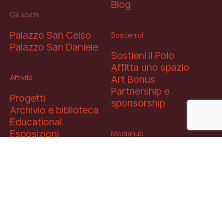
Blog
Gli spazi
Palazzo San Celso
Sostienici
Palazzo San Daniele
Sostieni il Polo
Affitta uno spazio
Attività
Art Bonus
Partnership e
Progetti
sponsorship
Archivio e biblioteca
Educational
Esposizioni
Mediahub
Open tools
Multimedia