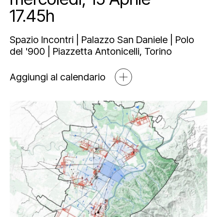
Mediahub
17.45h
Educational
Art Bonus
Blog
Esposizioni
Partnership e sponsorship
Multimedia
Spazio Incontri | Palazzo San Daniele | Polo
del '900 | Piazzetta Antonicelli, Torino
Open tools
Aggiungi al calendario
Newsletter