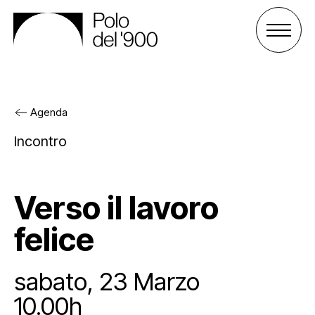
Agenda
Il Polo del ‘900
Incontro
Gli spazi
Cos’è il Polo
Verso il lavoro
Attività
Gli enti
Palazzo San Celso
felice
Sostienici
Lo staff
Palazzo San Daniele
Progetti
sabato, 23 Marzo
Agenda
Affitta uno spazio
Archivio e biblioteca
Sostieni il Polo
10.00h