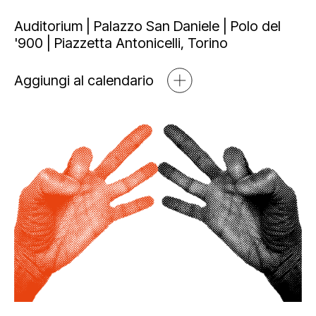
Mediahub
Educational
Art Bonus
Auditorium | Palazzo San Daniele | Polo del
'900 | Piazzetta Antonicelli, Torino
Blog
Esposizioni
Partnership e sponsorship
Multimedia
Aggiungi al calendario
Orari e contatti
Open tools
Newsletter