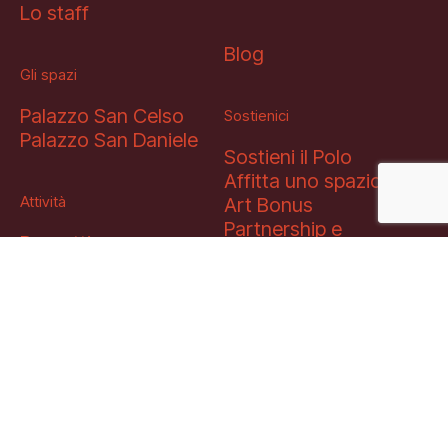
Lo staff
Blog
Gli spazi
Palazzo San Celso
Sostienici
Palazzo San Daniele
Sostieni il Polo
Affitta uno spazio
Attività
Art Bonus
Partnership e
Progetti
sponsorship
Archivio e biblioteca
Educational
Esposizioni
Mediahub
Open tools
Multimedia