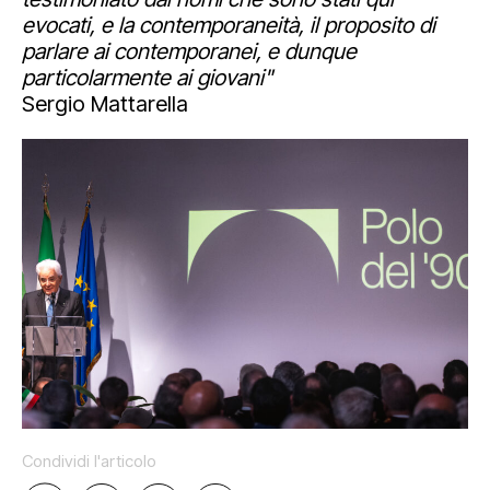
Mediahub
evocati, e la contemporaneità, il proposito di
Educational
Art Bonus
parlare ai contemporanei, e dunque
Blog
particolarmente ai giovani"
Esposizioni
Partnership e sponsorship
Multimedia
Sergio Mattarella
Orari e contatti
Open tools
Newsletter
Condividi l'articolo