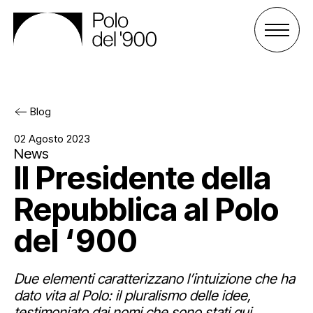
Blog
Il Polo del ‘900
02 Agosto 2023
News
Il Presidente della
Gli spazi
Cos’è il Polo
Repubblica al Polo
Attività
Gli enti
Palazzo San Celso
del ‘900
Sostienici
Lo staff
Palazzo San Daniele
Progetti
Due elementi caratterizzano l’intuizione che ha
Agenda
Affitta uno spazio
Archivio e biblioteca
Sostieni il Polo
dato vita al Polo: il pluralismo delle idee,
testimoniato dai nomi che sono stati qui