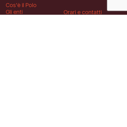
Cos'è il Polo
Gli enti
Orari e contatti
Lo staff
Blog
Gli spazi
Palazzo San Celso
Sostienici
Palazzo San Daniele
Sostieni il Polo
Affitta uno spazio
Attività
Art Bonus
Partnership e
Progetti
sponsorship
Archivio e biblioteca
Educational
Esposizioni
Mediahub
Open tools
Multimedia