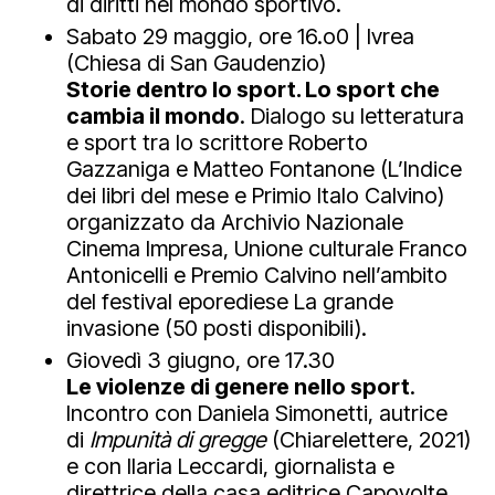
di diritti nel mondo sportivo.
Sabato 29 maggio, ore 16.o0 | Ivrea
(Chiesa di San Gaudenzio)
Storie dentro lo sport. Lo sport che
cambia il mondo
. Dialogo su letteratura
e sport tra lo scrittore Roberto
Gazzaniga e Matteo Fontanone (L’Indice
dei libri del mese e Primio Italo Calvino)
organizzato da Archivio Nazionale
Cinema Impresa, Unione culturale Franco
Antonicelli e Premio Calvino nell’ambito
del festival eporediese La grande
invasione (50 posti disponibili).
Giovedì 3 giugno, ore 17.30
Le violenze di genere nello sport
.
Incontro con Daniela Simonetti, autrice
di
Impunità di gregge
(Chiarelettere, 2021)
e con Ilaria Leccardi, giornalista e
direttrice della casa editrice Capovolte.