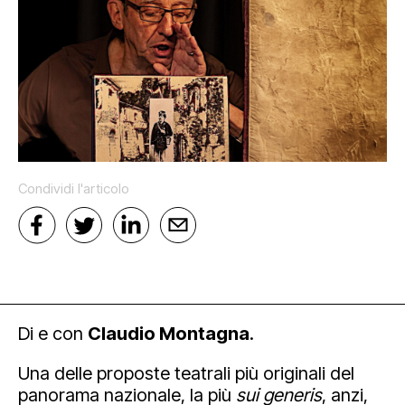
Mediahub
Educational
Art Bonus
Blog
Esposizioni
Partnership e sponsorship
Multimedia
Orari e contatti
Open tools
Condividi l'articolo
Di e con
Claudio Montagna
.
Newsletter
Una delle proposte teatrali più originali del
panorama nazionale, la più
sui generis
, anzi,