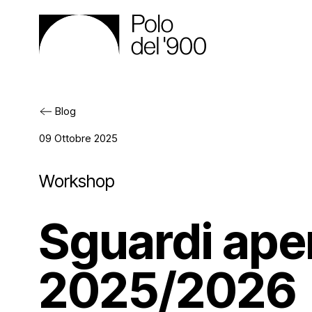
Blog
Il Polo
09 Ottobre 2025
Workshop
Gli spa
Cos’è
Sguardi aper
Attività
Gli en
Pala
2025/2026