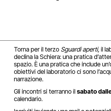
Sostien
Lo st
Pala
Proge
Agend
Affit
Archi
Sosti
Media
Educ
Art 
Torna per il terzo
Sguardi aperti,
il l
declina la Schiera: una pratica d’atte
spazio. È una pratica che include un’
Blog
Espos
Part
Mult
obiettivi del laboratorio ci sono l’acq
narrazione.
Open
Gli incontri si terranno il
sabato dalle 
calendario.