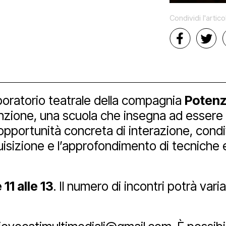
ici
aff
zzo San Daniele
tti
Condividi l'artico
a
ta uno spazio
vio e biblioteca
eni il Polo
hub
ational
Bonus
aboratorio teatrale della compagnia
Potenzi
nzione, una scuola che insegna ad essere pre
opportunità concreta di interazione, condi
izioni
nership e spons
imedia
uisizione e l’approfondimento di tecniche e 
 tools
11 alle 13
. Il numero di incontri potrà vari