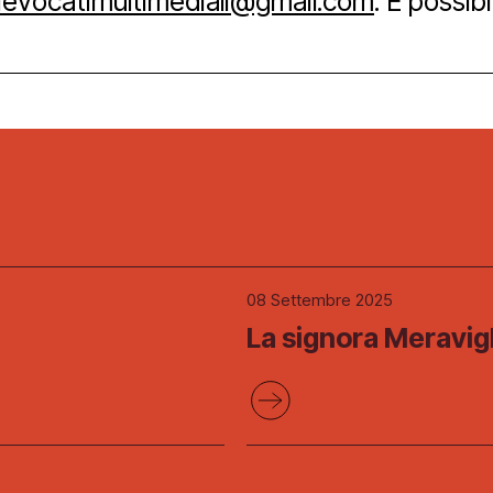
ievocatimultimediali@gmail.com
. È possib
ube
08 Settembre 2025
La signora Meravigl