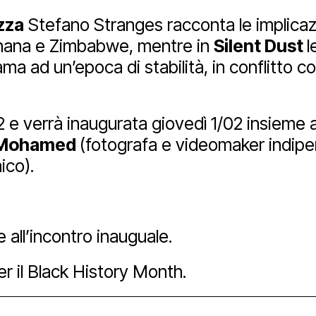
zza
Stefano Stranges racconta le implicazio
Ghana e Zimbabwe, mentre in
Silent Dust
l
ube
ma ad un’epoca di stabilità, in conflitto 
02 e verrà inaugurata giovedì 1/02 insieme 
 Mohamed
(fotografa e videomaker indipe
ico).
 all’incontro inauguale.
er il Black History Month.