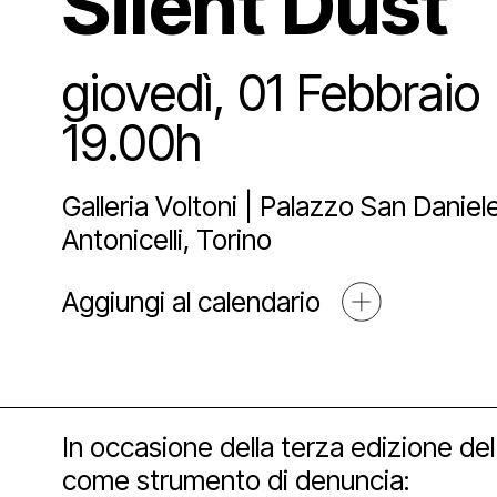
Silent Dust
Sostien
Lo st
Pala
Proge
giovedì, 01 Febbraio
Agend
Affit
Archi
Sosti
19.00h
Media
Galleria Voltoni | Palazzo San Daniel
Educ
Art 
Antonicelli, Torino
Blog
Aggiungi al calendario
Espos
Part
Mult
Open
In occasione della terza edizione de
come strumento di denuncia: