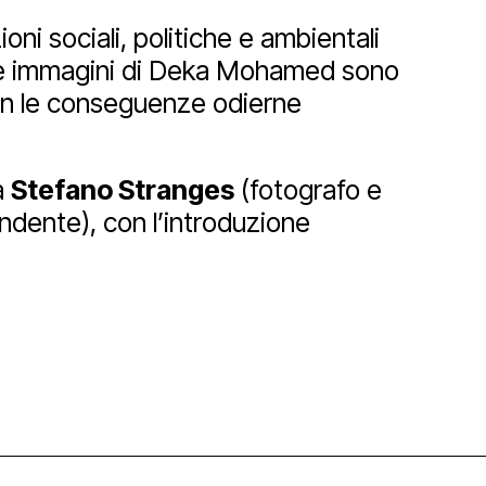
ni sociali, politiche e ambientali
e immagini di Deka Mohamed sono
Newsletter
con le conseguenze odierne
a
Stefano Stranges
(fotografo e
ndente), con l’introduzione