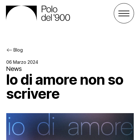
Blog
Il Polo del ‘900
06 Marzo 2024
News
Io di amore non so
Gli spazi
Cos’è il Polo
scrivere
Attività
Gli enti
Palazzo San Celso
Sostienici
Lo staff
Palazzo San Daniele
Progetti
Agenda
Affitta uno spazio
Archivio e biblioteca
Sostieni il Polo