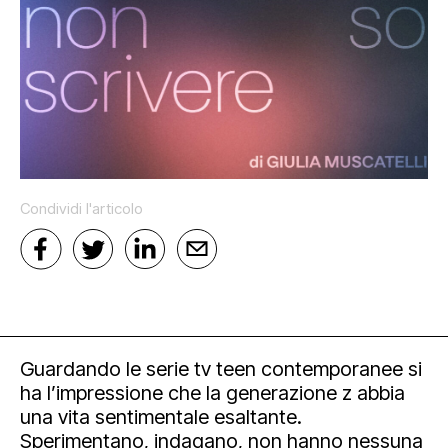
Mediahub
Educational
Art Bonus
Blog
Esposizioni
Partnership e sponsorship
Multimedia
Open tools
Condividi l'articolo
Guardando le serie tv teen contemporanee si
ha l’impressione che la generazione z abbia
Newsletter
una vita sentimentale esaltante.
Sperimentano, indagano, non hanno nessuna