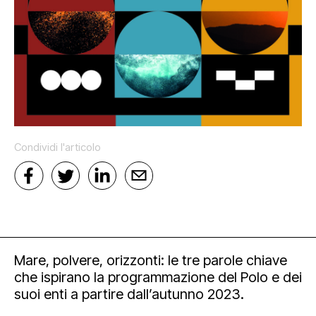
Mediahub
Educational
Art Bonus
Blog
Esposizioni
Partnership e sponsorship
Multimedia
Orari e contatti
Open tools
Condividi l'articolo
Mare, polvere, orizzonti: le tre parole chiave
che ispirano la programmazione del Polo e dei
Newsletter
suoi enti a partire dall’autunno 2023.