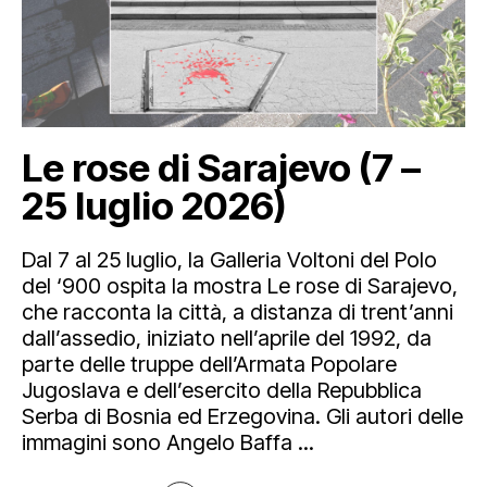
Mediahub
Educational
Art Bonus
Blog
Esposizioni
Partnership e sponsorship
Multimedia
Orari e contatti
Open tools
Le rose di Sarajevo (7 –
25 luglio 2026)
Dal 7 al 25 luglio, la Galleria Voltoni del Polo
del ‘900 ospita la mostra Le rose di Sarajevo,
che racconta la città, a distanza di trent’anni
dall’assedio, iniziato nell’aprile del 1992, da
parte delle truppe dell’Armata Popolare
Jugoslava e dell’esercito della Repubblica
Serba di Bosnia ed Erzegovina. Gli autori delle
Newsletter
immagini sono Angelo Baffa ...